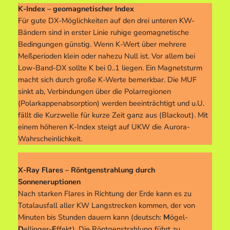
K-Index – geomagnetischer Index
Für gute DX-Möglichkeiten auf den drei unteren KW-
Bändern sind in erster Linie ruhige geomagnetische
Bedingungen günstig. Wenn K-Wert über mehrere
Meßperioden klein oder nahezu Null ist. Vor allem bei
Low-Band-DX sollte K bei 0..1 liegen. Ein Magnetsturm
macht sich durch große K-Werte bemerkbar. Die MUF
sinkt ab, Verbindungen über die Polarregionen
(Polarkappenabsorption) werden beeinträchtigt und u.U.
fällt die Kurzwelle für kurze Zeit ganz aus (Blackout). Mit
einem höheren K-Index steigt auf UKW die Aurora-
Wahrscheinlichkeit.
X-Ray Flares – Röntgenstrahlung durch
Sonneneruptionen
Nach starken Flares in Richtung der Erde kann es zu
Totalausfall aller KW Langstrecken kommen, der von
Minuten bis Stunden dauern kann (deutsch:
M
ögel-
D
ellinger-
E
ffekt). Die Röntgenstrahlung führt zu