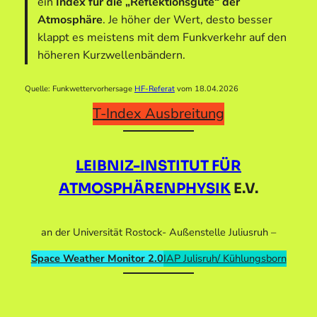
ein
Index für die „Reflektionsgüte“ der
Atmosphäre
. Je höher der Wert, desto besser
klappt es meistens mit dem Funkverkehr auf den
höheren Kurzwellenbändern.
Quelle: Funkwettervorhersage
HF-Referat
vom 18.04.2026
T-Index Ausbreitung
LEIBNIZ-INSTITUT FÜR
ATMOSPHÄRENPHYSIK
E.V.
an der Universität Rostock- Außenstelle Juliusruh –
Space Weather Monitor 2.0
IAP Julisruh/ Kühlungsborn