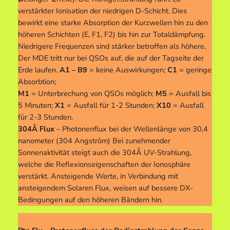
verstärkter Ionisation der niedrigen D-Schicht. Dies
bewirkt eine starke Absorption der Kurzwellen hin zu den
höheren Schichten (E, F1, F2) bis hin zur Totaldämpfung.
Niedrigere Frequenzen sind stärker betroffen als höhere.
Der MDE tritt nur bei QSOs auf, die auf der Tagseite der
Erde laufen.
A1 – B9
= keine Auswirkungen;
C1
= geringe
Absorbtion;
M1
= Unterbrechung von QSOs möglich;
M5
= Ausfall bis
5 Minuten;
X1
= Ausfall für 1-2 Stunden;
X10
= Ausfall
für 2-3 Stunden.
304Å Flux
– Photonenflux bei der Wellenlänge von 30,4
nanometer (304 Angström) Bei zunehmender
Sonnenaktivität steigt auch die 304Å UV-Strahlung,
welche die Reflexionseigenschaften der Ionosphäre
verstärkt. Ansteigende Werte, in Verbindung mit
ansteigendem Solaren Flux, weisen auf bessere DX-
Bedingungen auf den höheren Bändern hin.