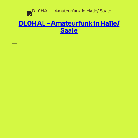
Zum
Inhalt
springen
DL0HAL – Amateurfunk in Halle/
Saale