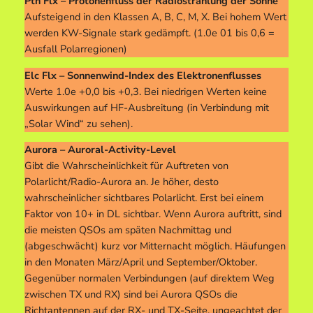
Ptn Flx – Protonenfluss der Radiostrahlung der Sonne
Aufsteigend in den Klassen A, B, C, M, X. Bei hohem Wert
werden KW-Signale stark gedämpft. (1.0e 01 bis 0,6 =
Ausfall Polarregionen)
Elc Flx – Sonnenwind-Index des Elektronenflusses
Werte 1.0e +0,0 bis +0,3. Bei niedrigen Werten keine
Auswirkungen auf HF-Ausbreitung (in Verbindung mit
„Solar Wind“ zu sehen).
Aurora – Auroral-Activity-Level
Gibt die Wahrscheinlichkeit für Auftreten von
Polarlicht/Radio-Aurora an. Je höher, desto
wahrscheinlicher sichtbares Polarlicht. Erst bei einem
Faktor von 10+ in DL sichtbar. Wenn Aurora auftritt, sind
die meisten QSOs am späten Nachmittag und
(abgeschwächt) kurz vor Mitternacht möglich. Häufungen
in den Monaten März/April und September/Oktober.
Gegenüber normalen Verbindungen (auf direktem Weg
zwischen TX und RX) sind bei Aurora QSOs die
Richtantennen auf der RX- und TX-Seite, ungeachtet der