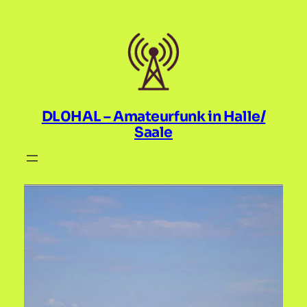
Zum
Inhalt
springen
DL0HAL – Amateurfunk in Halle/
Saale