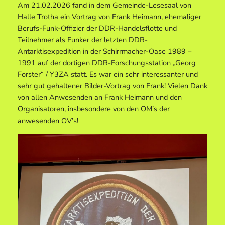
Am 21.02.2026 fand in dem Gemeinde-Lesesaal von
Halle Trotha ein Vortrag von Frank Heimann, ehemaliger
Berufs-Funk-Offizier der DDR-Handelsflotte und
Teilnehmer als Funker der letzten DDR-
Antarktisexpedition in der Schirrmacher-Oase 1989 –
1991 auf der dortigen DDR-Forschungsstation „Georg
Forster“ / Y3ZA statt. Es war ein sehr interessanter und
sehr gut gehaltener Bilder-Vortrag von Frank! Vielen Dank
von allen Anwesenden an Frank Heimann und den
Organisatoren, insbesondere von den OM’s der
anwesenden OV’s!