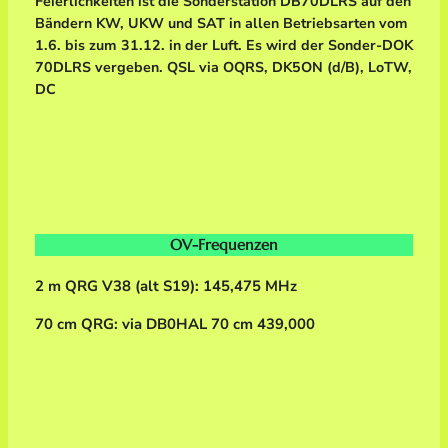
Feierlichkeiten ist die Sonderstation DB70DLRS auf den
Bändern KW, UKW und SAT in allen Betriebsarten vom
1.6. bis zum 31.12. in der Luft. Es wird der Sonder-DOK
70DLRS vergeben. QSL via OQRS, DK5ON (d/B), LoTW,
DC
OV-Frequenzen
2 m QRG V38 (alt S19): 145,475 MHz
70 cm QRG: via DB0HAL 70 cm 439,000