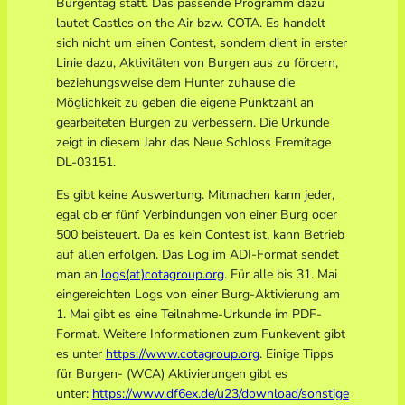
Burgentag statt. Das passende Programm dazu
lautet Castles on the Air bzw. COTA. Es handelt
sich nicht um einen Contest, sondern dient in erster
Linie dazu, Aktivitäten von Burgen aus zu fördern,
beziehungsweise dem Hunter zuhause die
Möglichkeit zu geben die eigene Punktzahl an
gearbeiteten Burgen zu verbessern. Die Urkunde
zeigt in diesem Jahr das Neue Schloss Eremitage
DL-03151.
Es gibt keine Auswertung. Mitmachen kann jeder,
egal ob er fünf Verbindungen von einer Burg oder
500 beisteuert. Da es kein Contest ist, kann Betrieb
auf allen erfolgen. Das Log im ADI-Format sendet
man an
logs(at)cotagroup.org
. Für alle bis 31. Mai
eingereichten Logs von einer Burg-Aktivierung am
1. Mai gibt es eine Teilnahme-Urkunde im PDF-
Format. Weitere Informationen zum Funkevent gibt
es unter
https://www.cotagroup.org
. Einige Tipps
für Burgen- (WCA) Aktivierungen gibt es
unter:
https://www.df6ex.de/u23/download/sonstige