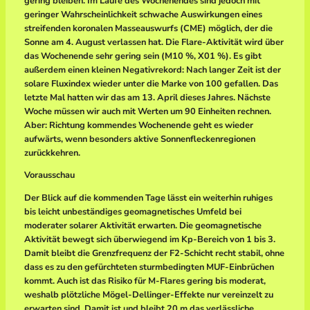
gering bleiben. Im Laufe des Wochenendes sind jedoch mit
geringer Wahrscheinlichkeit schwache Auswirkungen eines
streifenden koronalen Masseauswurfs (CME) möglich, der die
Sonne am 4. August verlassen hat. Die Flare-Aktivität wird über
das Wochenende sehr gering sein (M10 %, X01 %). Es gibt
außerdem einen kleinen Negativrekord: Nach langer Zeit ist der
solare Fluxindex wieder unter die Marke von 100 gefallen. Das
letzte Mal hatten wir das am 13. April dieses Jahres. Nächste
Woche müssen wir auch mit Werten um 90 Einheiten rechnen.
Aber: Richtung kommendes Wochenende geht es wieder
aufwärts, wenn besonders aktive Sonnenfleckenregionen
zurückkehren.
Vorausschau
Der Blick auf die kommenden Tage lässt ein weiterhin ruhiges
bis leicht unbeständiges geomagnetisches Umfeld bei
moderater solarer Aktivität erwarten. Die geomagnetische
Aktivität bewegt sich überwiegend im Kp-Bereich von 1 bis 3.
Damit bleibt die Grenzfrequenz der F2-Schicht recht stabil, ohne
dass es zu den gefürchteten sturmbedingten MUF-Einbrüchen
kommt. Auch ist das Risiko für M-Flares gering bis moderat,
weshalb plötzliche Mögel-Dellinger-Effekte nur vereinzelt zu
erwarten sind. Damit ist und bleibt 20 m das verlässliche