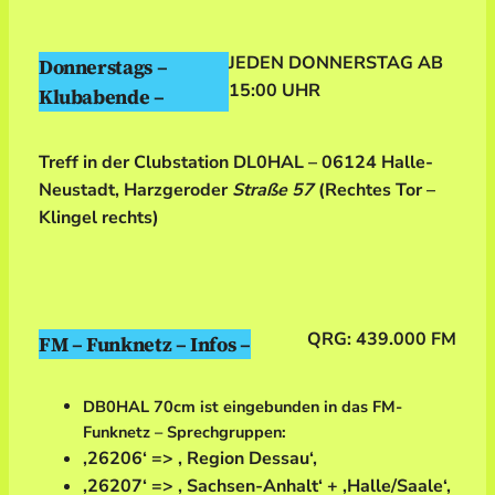
JEDEN DONNERSTAG AB
Donnerstags –
15:00 UHR
Klubabende –
Treff in der Clubstation DL0HAL – 06124 Halle-
Neustadt, Harzgeroder
Straße 57
(Rechtes Tor –
Klingel rechts)
QRG: 439.000 FM
FM – Funknetz – Infos –
DB0HAL 70cm ist eingebunden in das FM-
Funknetz – Sprechgruppen:
‚26206‘ => ‚ Region Dessau‘,
‚26207‘ => ‚ Sachsen-Anhalt‘ + ‚Halle/Saale‘,