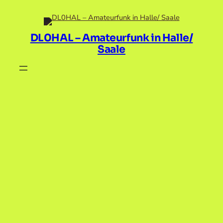
Zum
Inhalt
springen
DL0HAL – Amateurfunk in Halle/
Saale