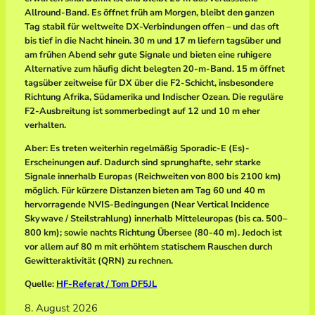
Allround-Band. Es öffnet früh am Morgen, bleibt den ganzen
Tag stabil für weltweite DX-Verbindungen offen – und das oft
bis tief in die Nacht hinein. 30 m und 17 m liefern tagsüber und
am frühen Abend sehr gute Signale und bieten eine ruhigere
Alternative zum häufig dicht belegten 20-m-Band. 15 m öffnet
tagsüber zeitweise für DX über die F2-Schicht, insbesondere
Richtung Afrika, Südamerika und Indischer Ozean. Die reguläre
F2-Ausbreitung ist sommerbedingt auf 12 und 10 m eher
verhalten.
Aber: Es treten weiterhin regelmäßig Sporadic-E (Es)-
Erscheinungen auf. Dadurch sind sprunghafte, sehr starke
Signale innerhalb Europas (Reichweiten von 800 bis 2100 km)
möglich. Für kürzere Distanzen bieten am Tag 60 und 40 m
hervorragende NVIS-Bedingungen (Near Vertical Incidence
Skywave / Steilstrahlung) innerhalb Mitteleuropas (bis ca. 500–
800 km); sowie nachts Richtung Übersee (80-40 m). Jedoch ist
vor allem auf 80 m mit erhöhtem statischem Rauschen durch
Gewitteraktivität (QRN) zu rechnen.
Quelle:
HF-Referat / Tom DF5JL
8. August 2026