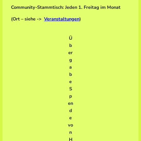
Community-Stammtisch: Jeden 1. Freitag im Monat
(Ort – siehe ->
Veranstaltungen
)
Ü
b
er
g
a
b
e
S
p
en
d
e
vo
n
H