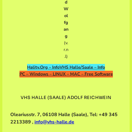
d
W
ol
fg
an
g
(v.
r.n
.l)
Hality.Org – Info
VHS Halle/Saale – Info
PC – Windows – LINUX – MAC – Free Software
VHS HALLE (SAALE) ADOLF REICHWEIN
Oleariusstr. 7, 06108 Halle (Saale), Tel: +49 345
2213389 ,
info@vhs-halle.de