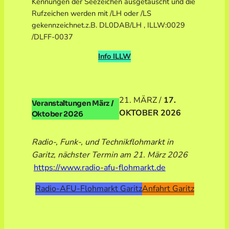
Kennungen der Seezeichen ausgetauscht und die
Rufzeichen werden mit /LH oder /LS
gekennzeichnet.z.B. DL0DAB/LH , ILLW:0029
/DLFF-0037
Info ILLW
21. MÄRZ /
17.
Veranstaltungen März /
OKTOBER 2026
Oktober 2026
Radio-, Funk-, und Technikflohmarkt in
Garitz, nächster Termin am 21. März 2026
https://www.radio-afu-flohmarkt.de
Radio-AFU-Flohmarkt Garitz
Anfahrt Garitz